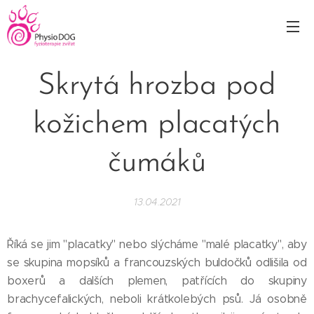
Skrytá hrozba pod
kožichem placatých
čumáků
13.04.2021
Říká se jim "placatky" nebo slýcháme "malé placatky", aby
se skupina mopsíků a francouzských buldočků odlišila od
boxerů a dalších plemen, patřících do skupiny
brachycefalických, neboli krátkolebých psů. Já osobně