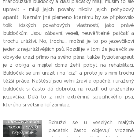
francouzské buldočky a další placatky miluji, musím to ale
upravit - miluji jejich povahy, nikoliv jejich pohybový
aparát. Neznám jiné plemeno, kterému by se připisovalo
tolik lidských povahových vlastností, jako právě
buldočkům. Jsou zábavní, veselí, neuvěřitelně paličatí a
trochu urážliví. No, trochu... možná je to po jezevčíkovi
jeden z nejurážlivějších psů. Rozdíl je v tom, že jezevčík se
obvykle urazí přímo na svého pána, takže fyzioterapeut
je z obliga a majitel doma žehlí pobyt na rehabilitaci.
Buldoček se umí urazit i na "cizí" a proto je s nimi trochu
těžší práce. Naštěstí jsou velmi žraví a opačně, i uražený
buldoček si často dá dobrotu, na rozdíl od uraženého
jezevčíka. Dělá to z nich extrémně specifického psa,
kterého si většina lidí zamiluje.
Zdroj obrázku:
https://www.ani
Bohužel se u veselých malých
macanis.cz/cla
placatek často objevují vrozené
nky/spine-