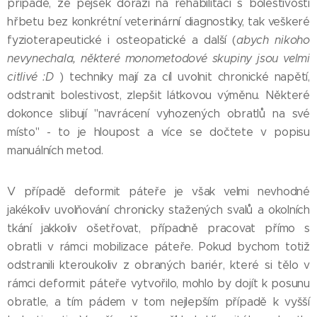
případě, že pejsek dorazí na rehabilitaci s bolestivostí
hřbetu bez konkrétní veterinární diagnostiky, tak veškeré
fyzioterapeutické i osteopatické a další (
abych nikoho
nevynechala, některé monometodové skupiny jsou velmi
citlivé :D
) techniky mají za cíl uvolnit chronické napětí,
odstranit bolestivost, zlepšit látkovou výměnu. Některé
dokonce slibují "navrácení vyhozených obratlů na své
místo" - to je hloupost a více se dočtete v popisu
manuálních metod.
V případě deformit páteře je však velmi nevhodné
jakékoliv uvolňování chronicky stažených svalů a okolních
tkání jakkoliv ošetřovat, případně pracovat přímo s
obratli v rámci mobilizace páteře. Pokud bychom totiž
odstranili kteroukoliv z obraných bariér, které si tělo v
rámci deformit páteře vytvořilo, mohlo by dojít k posunu
obratle, a tím pádem v tom nejlepším případě k vyšší