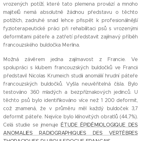
vrozených potíží, které tato plemena provází a mnoho
majitelů nemá absolutně žádnou představu o těchto
potížích, zadruhé snad lehce přispět k profesionálnější
fyzioterapeutické práci při rehabilitaci psů s vrozenými
deformitami páteře a zatřetí představit zajímavý příběh
francouzského buldočka Merlina.
Možná závěrem jedna zajímavost z Francie. Ve
spolupráci s klubem francouzských buldočků ve Francii
představil Nicolas Krumeich studii anomálií hrudní páteře
francouzských buldočků. Vyšla neuvěřitelná čísla. Bylo
testováno 360 mladých a bezpříznakových jedinců. U
těchto psů bylo identifikováno více než 1 200 deformit,
což znamená, že v průměru měl každý buldoček 3,7
deformit páteře. Nejvíce bylo klínovitých obratlů (44,7%).
Celá studie se jmenuje
ÉTUDE ÉPIDÉMIOLOGIQUE DES
ANOMALIES RADIOGRAPHIQUES DES VERTÈBRES