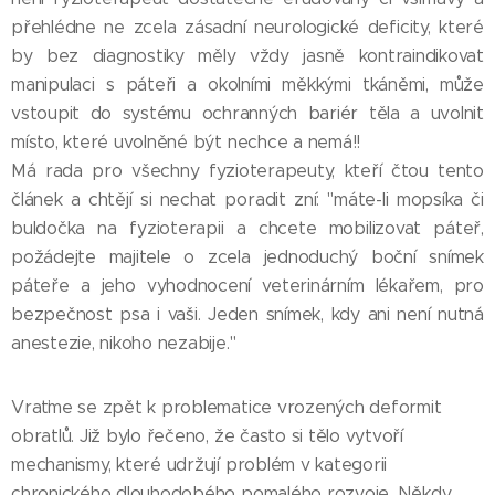
přehlédne ne zcela zásadní neurologické deficity, které
by bez diagnostiky měly vždy jasně kontraindikovat
manipulaci s páteři a okolními měkkými tkáněmi, může
vstoupit do systému ochranných bariér těla a uvolnit
místo, které uvolněné být nechce a nemá!!
Má rada pro všechny fyzioterapeuty, kteří čtou tento
článek a chtějí si nechat poradit zní: "máte-li mopsíka či
buldočka na fyzioterapii a chcete mobilizovat páteř,
požádejte majitele o zcela jednoduchý boční snímek
páteře a jeho vyhodnocení veterinárním lékařem, pro
bezpečnost psa i vaši. Jeden snímek, kdy ani není nutná
anestezie, nikoho nezabije."
Vraťme se zpět k problematice vrozených deformit
obratlů. Již bylo řečeno, že často si tělo vytvoří
mechanismy, které udržují problém v kategorii
chronického dlouhodobého pomalého rozvoje. Někdy