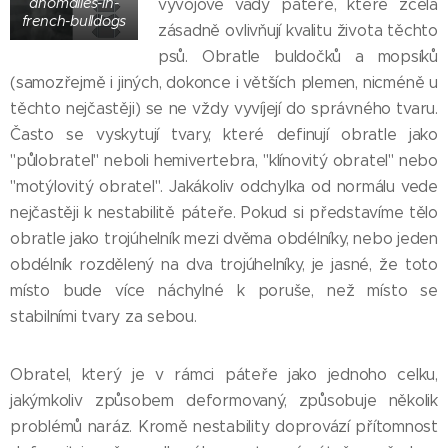
anomalies-in-
vývojové vady páteře, které zcela
french-bulldogs
zásadně ovlivňují kvalitu života těchto
psů. Obratle buldočků a mopsíků
(samozřejmě i jiných, dokonce i větších plemen, nicméně u
těchto nejčastěji) se ne vždy vyvíjejí do správného tvaru.
Často se vyskytují tvary, které definují obratle jako
"půlobratel" neboli hemivertebra, "klínovitý obratel" nebo
"motýlovitý obratel". Jakákoliv odchylka od normálu vede
nejčastěji k nestabilitě páteře. Pokud si představíme tělo
obratle jako trojúhelník mezi dvěma obdélníky, nebo jeden
obdélník rozdělený na dva trojúhelníky, je jasné, že toto
místo bude více náchylné k poruše, než místo se
stabilními tvary za sebou.
Obratel, který je v rámci páteře jako jednoho celku,
jakýmkoliv způsobem deformovaný, způsobuje několik
problémů naráz. Kromě nestability doprovází přítomnost