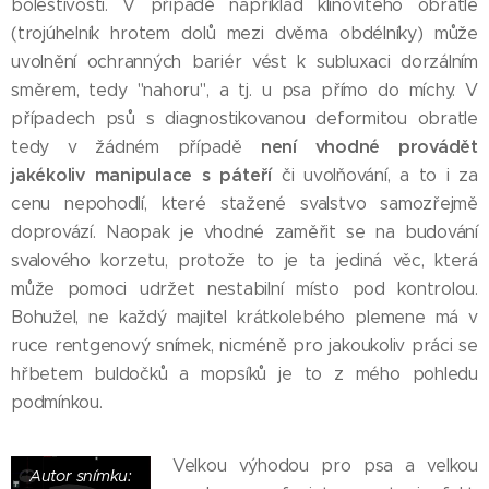
bolestivosti. V případě například klínovitého obratle
(trojúhelník hrotem dolů mezi dvěma obdélníky) může
uvolnění ochranných bariér vést k subluxaci dorzálním
směrem, tedy "nahoru", a tj. u psa přímo do míchy. V
případech psů s diagnostikovanou deformitou obratle
není vhodné provádět
tedy v žádném případě
jakékoliv manipulace s páteří
či uvolňování, a to i za
cenu nepohodlí, které stažené svalstvo samozřejmě
doprovází. Naopak je vhodné zaměřit se na budování
svalového korzetu, protože to je ta jediná věc, která
může pomoci udržet nestabilní místo pod kontrolou.
Bohužel, ne každý majitel krátkolebého plemene má v
ruce rentgenový snímek, nicméně pro jakoukoliv práci se
hřbetem buldočků a mopsíků je to z mého pohledu
podmínkou.
Velkou výhodou pro psa a velkou
Autor snímku: