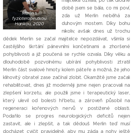
majitelka ozvala, po tak dlouhé
době jsem se bála, co mi poví,
Merlin s
zda už Merlin neběhá za
fyzioterapeutkou
duhovým mostem. Díky bohu
Hankou, 2020
nikoliv, avšak dnes už trochu
dědek Merlin se začal majitelce nepozdávat, všimla si
častějšího škrtání pánevními končetinami a zhoršené
pohyblivosti a již poučená se rychle ozvala. Díky věku a
dlouhodobě pozvolnému ubírání pohyblivosti ztratil
Merlin část svalové hmoty kolem páteře a možná, že jeho
klínovitý obratel zase začínal zlobit. Okamžitě jsme začali
rehabilitovat, dnes již moderněji jsme nejen pracovali na
zlepšení korzetu, ale použili jsme i terapeutický laser,
který ulevil od bolesti hřbetu, a zároveň působil na
regeneraci kořenových nervů v postižené oblasti.
Podařilo se progres neurologických deficitů nejen
zastavit, ale i zlepšit, a tak dědouš Merlin teď musí
docházet cvičit pravidelně, aby mu záda a nohy ještě