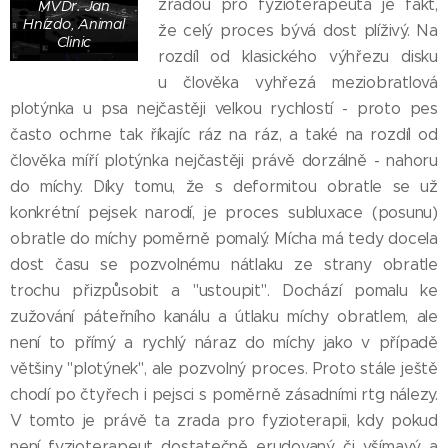
zradou pro fyzioterapeuta je fakt,
MVDr. Jan
Hnízdo, Animal
že celý proces bývá dost plíživý. Na
Clinic
rozdíl od klasického výhřezu disku
u člověka vyhřezá meziobratlová
plotýnka u psa nejčastěji velkou rychlostí - proto pes
často ochrne tak říkajíc ráz na ráz, a také na rozdíl od
člověka míří plotýnka nejčastěji právě dorzálně - nahoru
do míchy. Díky tomu, že s deformitou obratle se už
konkrétní pejsek narodí, je proces subluxace (posunu)
obratle do míchy poměrně pomalý. Mícha má tedy docela
dost času se pozvolnému nátlaku ze strany obratle
trochu přizpůsobit a "ustoupit". Dochází pomalu ke
zužování páteřního kanálu a útlaku míchy obratlem, ale
není to přímý a rychlý náraz do míchy jako v případě
většiny "plotýnek", ale pozvolný proces. Proto stále ještě
chodí po čtyřech i pejsci s poměrně zásadními rtg nálezy.
V tomto je právě ta zrada pro fyzioterapii, kdy pokud
není fyzioterapeut dostatečně erudovaný či všímavý a