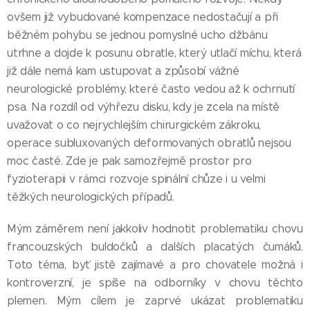
ovšem již vybudované kompenzace nedostačují a při
běžném pohybu se jednou pomyslné ucho džbánu
utrhne a dojde k posunu obratle, který utlačí míchu, která
již dále nemá kam ustupovat a způsobí vážné
neurologické problémy, které často vedou až k ochrnutí
psa. Na rozdíl od výhřezu disku, kdy je zcela na místě
uvažovat o co nejrychlejším chirurgickém zákroku,
operace subluxovaných deformovaných obratlů nejsou
moc časté. Zde je pak samozřejmě prostor pro
fyzioterapii v rámci rozvoje spinální chůze i u velmi
těžkých neurologických případů.
Mým záměrem není jakkoliv hodnotit problematiku chovu
francouzských buldočků a dalších placatých čumáků.
Toto téma, byť jistě zajímavé a pro chovatele možná i
kontroverzní, je spíše na odborníky v chovu těchto
plemen. Mým cílem je zaprvé ukázat problematiku