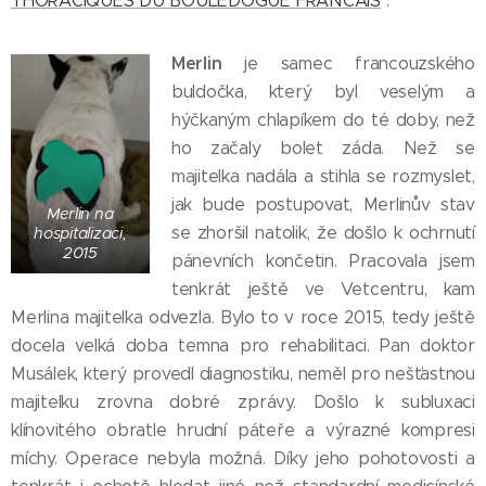
THORACIQUES DU BOULEDOGUE FRANCAIS
.
Merlin
je samec francouzského
buldočka, který byl veselým a
hýčkaným chlapíkem do té doby, než
ho začaly bolet záda. Než se
majitelka nadála a stihla se rozmyslet,
jak bude postupovat, Merlinův stav
Merlin na
se zhoršil natolik, že došlo k ochrnutí
hospitalizaci,
2015
pánevních končetin. Pracovala jsem
tenkrát ještě ve Vetcentru, kam
Merlina majitelka odvezla. Bylo to v roce 2015, tedy ještě
docela velká doba temna pro rehabilitaci. Pan doktor
Musálek, který provedl diagnostiku, neměl pro nešťastnou
majitelku zrovna dobré zprávy. Došlo k subluxaci
klínovitého obratle hrudní páteře a výrazné kompresi
míchy. Operace nebyla možná. Díky jeho pohotovosti a