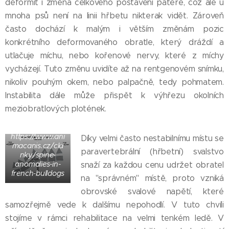
deformit i změna celkového postavení páteře, což ale u
mnoha psů není na linii hřbetu nikterak vidět. Zároveň
často dochází k malým i větším změnám pozic
konkrétního deformovaného obratle, který dráždí a
utlačuje míchu, nebo kořenové nervy, které z míchy
vycházejí. Tuto změnu uvidíte až na rentgenovém snímku,
nikoliv pouhým okem, nebo palpačně, tedy pohmatem.
Instabilita dále může přispět k výhřezu okolních
meziobratlových plotének.
Zdroj obrázku:
https://www.ani
Díky velmi často nestabilnímu místu se
macanis.cz/cla
paravertebrální (hřbetní) svalstvo
nky/spine-
anomalies-in-
snaží za každou cenu udržet obratel
french-bulldogs
na "správném" místě, proto vzniká
obrovské svalové napětí, které
samozřejmě vede k dalšímu nepohodlí. V tuto chvíli
stojíme v rámci rehabilitace na velmi tenkém ledě. V