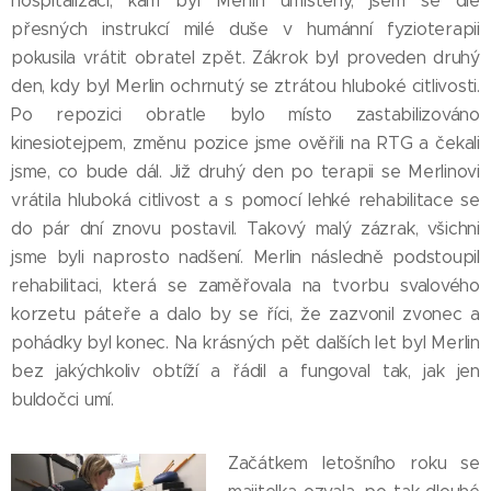
hospitalizaci, kam byl Merlin umístěný, jsem se dle
přesných instrukcí milé duše v humánní fyzioterapii
pokusila vrátit obratel zpět. Zákrok byl proveden druhý
den, kdy byl Merlin ochrnutý se ztrátou hluboké citlivosti.
Po repozici obratle bylo místo zastabilizováno
kinesiotejpem, změnu pozice jsme ověřili na RTG a čekali
jsme, co bude dál. Již druhý den po terapii se Merlinovi
vrátila hluboká citlivost a s pomocí lehké rehabilitace se
do pár dní znovu postavil. Takový malý zázrak, všichni
jsme byli naprosto nadšení. Merlin následně podstoupil
rehabilitaci, která se zaměřovala na tvorbu svalového
korzetu páteře a dalo by se říci, že zazvonil zvonec a
pohádky byl konec. Na krásných pět dalších let byl Merlin
bez jakýchkoliv obtíží a řádil a fungoval tak, jak jen
buldočci umí.
Začátkem letošního roku se