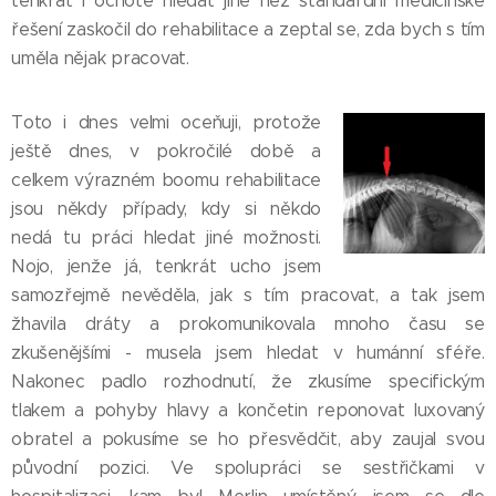
tenkrát i ochotě hledat jiné než standardní medicínské
řešení zaskočil do rehabilitace a zeptal se, zda bych s tím
uměla nějak pracovat.
Toto i dnes velmi oceňuji, protože
ještě dnes, v pokročilé době a
celkem výrazném boomu rehabilitace
jsou někdy případy, kdy si někdo
nedá tu práci hledat jiné možnosti.
Nojo, jenže já, tenkrát ucho jsem
samozřejmě nevěděla, jak s tím pracovat, a tak jsem
žhavila dráty a prokomunikovala mnoho času se
zkušenějšími - musela jsem hledat v humánní sféře.
Nakonec padlo rozhodnutí, že zkusíme specifickým
tlakem a pohyby hlavy a končetin reponovat luxovaný
obratel a pokusíme se ho přesvědčit, aby zaujal svou
původní pozici. Ve spolupráci se sestřičkami v