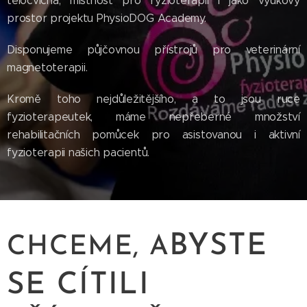
tělocvična, místnost pro fyzioterapii i jako výukový
prostor projektu PhysioDOG Academy.
Disponujeme půjčovnou přístrojů pro veterinární
magnetoterapii.
Kromě toho nejdůležitějšího, a to jsou ruce
fyzioterapeutek, máme nepřeberné množství
rehabilitačních pomůcek pro asistovanou i aktivní
fyzioterapii našich pacientů.
BYSTE
CHCEME, A
SE CÍTILI