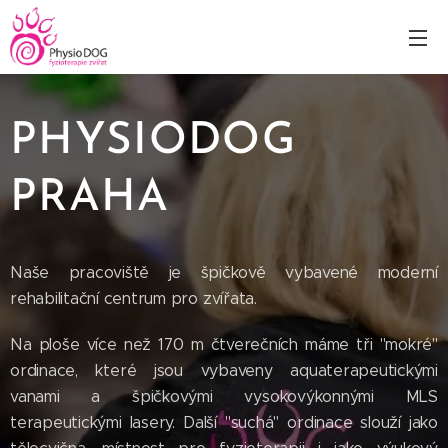
PHYSIODOG
PRAHA
Naše pracoviště je špičkově vybavené moderní
rehabilitační centrum pro zvířata.
Na ploše více než 170 m čtverečních máme tři "mokré"
ordinace, které jsou vybaveny aquaterapeutickými
vanami a špičkovými vysokovýkonnými MLS
terapeutickými lasery. Další "suchá" ordinace slouží jako