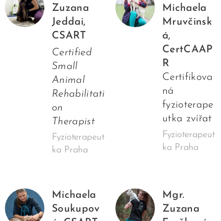
Zuzana
Michaela
Jeddai,
Mruvčinsk
CSART
á,
CertCAAP
Certified
R
Small
Certifikova
Animal
ná
Rehabilitati
fyzioterape
on
utka zvířat
Therapist
Fyzioterapeut
Fyzioterapeut
ka Praha
ka Praha
Michaela
Mgr.
Soukupov
Zuzana