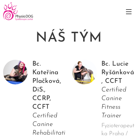
NÁŠ TÝM
Bc.
Bc. Lucie
Kateřina
Ryšánková
Plačková,
, CCFT
DiS.,
Certified
CCRP,
Canine
CCFT
Fitness
Certified
Trainer
Canine
Fyzioterapeut
Rehabilitati
ka Praha /