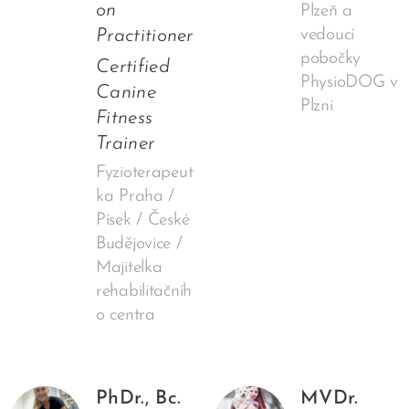
on
Plzeň a
Practitioner
vedoucí
pobočky
Certified
PhysioDOG v
Canine
Plzni
Fitness
Trainer
Fyzioterapeut
ka Praha /
Písek / České
Budějovice /
Majitelka
rehabilitačníh
o centra
PhDr., Bc.
MVDr.