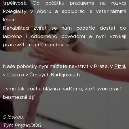
trpělivosti. Od počátku pracujeme na rozvoji
kolegiality v oboru a spolupráci s veterinárními
lékaři.
Rehabilitaci zvířat se nám podařilo dostat do
laického i odborného povědomí a nyní vznikají
pracoviště napříč republikou.
Naše pobočky nyní můžete navštívit v Praze, v
Plzni
,
v
Písku
a v
Českých Budějovicích
.
Jsme tak trochu blázni a nadšenci, kteří svou prací
bezmezně žijí.
S láskou,
Tým PhysioDOG